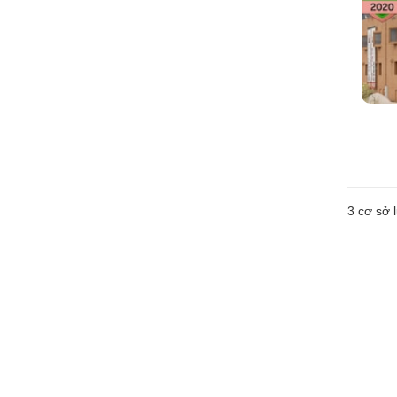
3
cơ sở l