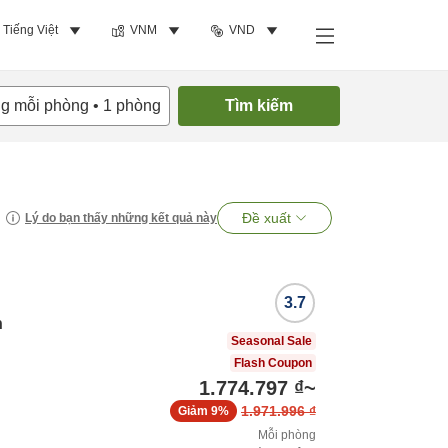
Tiếng Việt
VNM
VND
ng mỗi phòng
•
1
phòng
Tìm kiếm
Đề xuất
Lý do bạn thấy những kết quả này
3.7
n
Seasonal Sale
Flash Coupon
1.774.797 ₫
~
1.971.996 ₫
Giảm
9%
Mỗi phòng