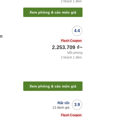
2
khách
1
đêm
Xem phòng & các mức giá
4.4
an
Flash Coupon
2.253.709 ₫
~
Mỗi phòng
2
khách
1
đêm
Xem phòng & các mức giá
Rất tốt
3.9
13
đánh giá
Flash Coupon