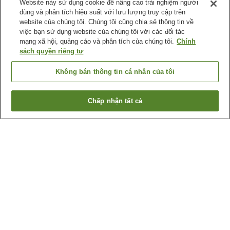
Website này sử dụng cookie để nâng cao trải nghiệm người
dùng và phân tích hiệu suất với lưu lượng truy cập trên
website của chúng tôi. Chúng tôi cũng chia sẻ thông tin về
việc bạn sử dụng website của chúng tôi với các đối tác
mạng xã hội, quảng cáo và phân tích của chúng tôi.
Chính
sách quyền riêng tư
Không bán thông tin cá nhân của tôi
Chấp nhận tất cả
Quay lại trang trước