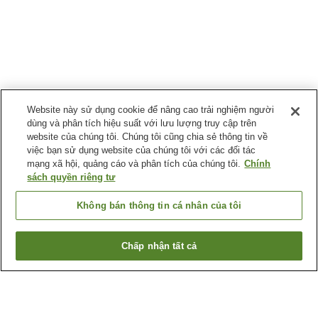
Website này sử dụng cookie để nâng cao trải nghiệm người
dùng và phân tích hiệu suất với lưu lượng truy cập trên
website của chúng tôi. Chúng tôi cũng chia sẻ thông tin về
việc bạn sử dụng website của chúng tôi với các đối tác
mạng xã hội, quảng cáo và phân tích của chúng tôi.
Chính
sách quyền riêng tư
Không bán thông tin cá nhân của tôi
Chấp nhận tất cả
Quay lại trang trước