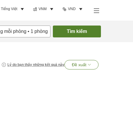
Tiếng Việt
VNM
VND
ng mỗi phòng
•
1
phòng
Tìm kiếm
Đề xuất
Lý do bạn thấy những kết quả này