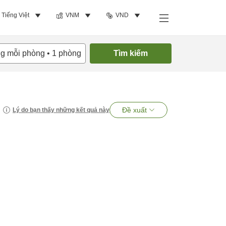
Tiếng Việt
VNM
VND
ng mỗi phòng
•
1
phòng
Tìm kiếm
Đề xuất
Lý do bạn thấy những kết quả này