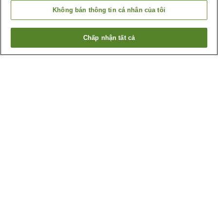
Không bán thông tin cá nhân của tôi
Chấp nhận tất cả
Quay lại trang trước
11
cơ sở lưu trú
Lý do bạn thấy những kết quả này