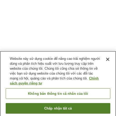
Website này sử dụng cookie để nâng cao trải nghiệm người
dùng và phân tích hiệu suất với lưu lượng truy cập trên
website của chúng tôi. Chúng tôi cũng chia sẻ thông tin về
việc bạn sử dụng website của chúng tôi với các đối tác
mạng xã hội, quảng cáo và phân tích của chúng tôi.
Chính
sách quyền riêng tư
Không bán thông tin cá nhân của tôi
Chấp nhận tất cả
Quay lại trang trước