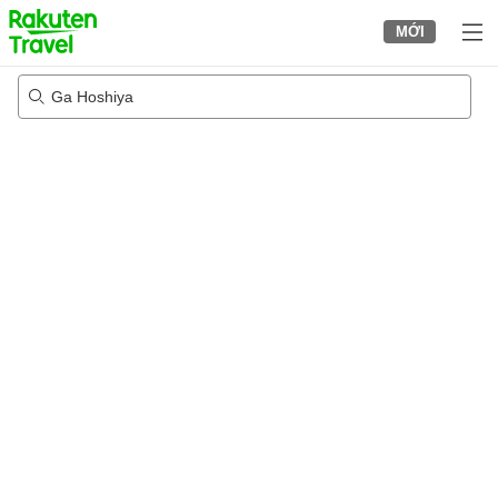
to
MỚI
top
page
Ga Hoshiya
23/08/2026
-
24/08/2026
2
khách trong mỗi phòng
•
1
phòng