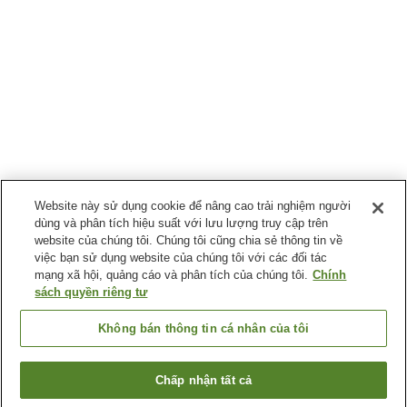
Website này sử dụng cookie để nâng cao trải nghiệm người
dùng và phân tích hiệu suất với lưu lượng truy cập trên
website của chúng tôi. Chúng tôi cũng chia sẻ thông tin về
việc bạn sử dụng website của chúng tôi với các đối tác
mạng xã hội, quảng cáo và phân tích của chúng tôi.
Chính
sách quyền riêng tư
Không bán thông tin cá nhân của tôi
Chấp nhận tất cả
Quay lại trang trước