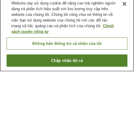
Website này sử dụng cookie để nâng cao trải nghiệm người
dùng và phân tích hiệu suất với lưu lượng truy cập trên
website của chúng tôi. Chúng tôi cũng chia sẻ thông tin về
việc bạn sử dụng website của chúng tôi với các đối tác
mạng xã hội, quảng cáo và phân tích của chúng tôi.
Chính
sách quyền riêng tư
Không bán thông tin cá nhân của tôi
Chấp nhận tất cả
Quay lại trang trước