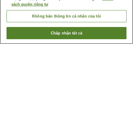
sách quyền riêng tư
Không bán thông tin cá nhân của tôi
Chấp nhận tất cả
Quay lại trang trước
1 cơ sở lưu trú
Lý do bạn thấy những kết quả này