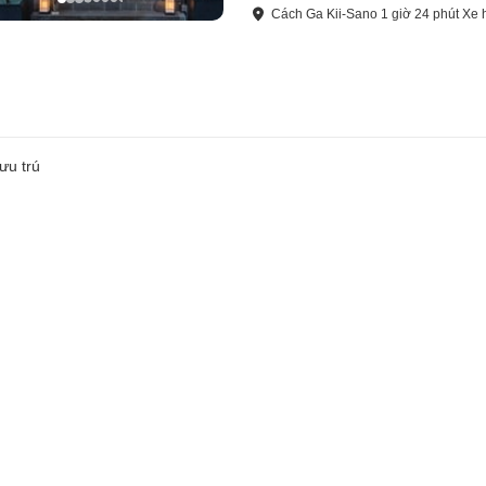
Cách
Ga Kii-Sano
1
giờ
24
phút
Xe 
ưu trú