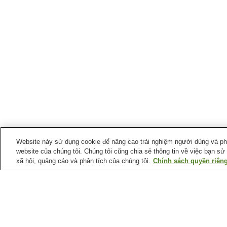
Website này sử dụng cookie để nâng cao trải nghiệm người dùng và phân
website của chúng tôi. Chúng tôi cũng chia sẻ thông tin về việc bạn sử
xã hội, quảng cáo và phân tích của chúng tôi.
Chính sách quyền riêng
Suối nước nóng tại
Tỉnh Wakayama
Katsuragi Onsen Happu-
Kenyu Onsen Iyashi-no-
no-Yu
Yu
Suối nước nóng
Suối nước nóng Hikigaw
Hanazono