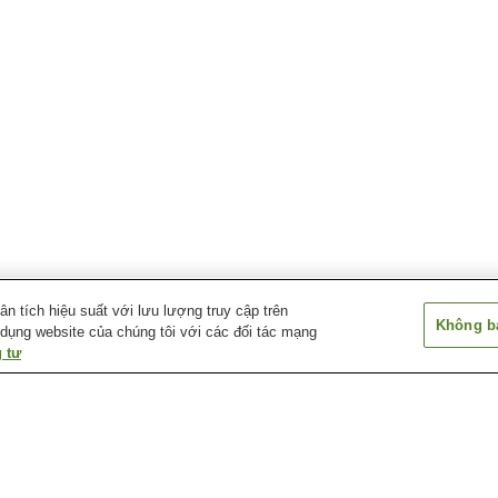
 tích hiệu suất với lưu lượng truy cập trên
Không bá
 dụng website của chúng tôi với các đối tác mạng
 tư
Kimiidera Onsen Hana-
Suhara Onsen
Suối nước nóng 
no-Yu
a
Suối nước nóng Kada
Suối nước nóng Kada
Suối nước nóng
Awashima