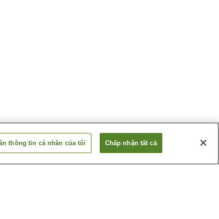
n thông tin cá nhân của tôi
Chấp nhận tất cả
Arita
Suối nước nóng
Hanayama
 Katsuura
Suối nước nóng Kawabe