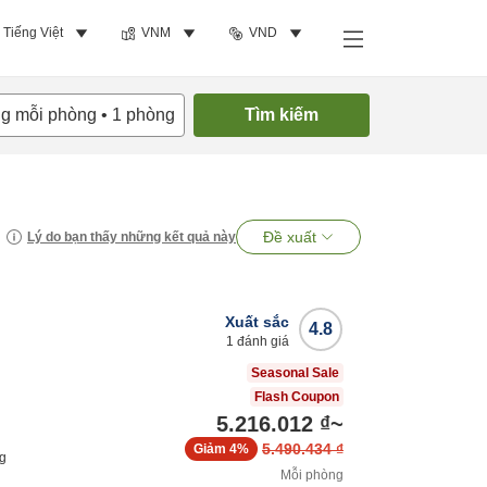
Tiếng Việt
VNM
VND
ng mỗi phòng
•
1
phòng
Tìm kiếm
Đề xuất
Lý do bạn thấy những kết quả này
Xuất sắc
4.8
1
đánh giá
Seasonal Sale
Flash Coupon
5.216.012 ₫
~
5.490.434 ₫
Giảm
4%
ng
Mỗi phòng