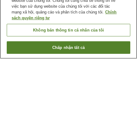
website của chúng tôi. Chúng tôi cũng chia sẻ thông tin về
việc bạn sử dụng website của chúng tôi với các đối tác
mạng xã hội, quảng cáo và phân tích của chúng tôi.
Chính
sách quyền riêng tư
Không bán thông tin cá nhân của tôi
Chấp nhận tất cả
Quay lại trang trước
12
cơ sở lưu trú
Lý do bạn thấy những kết quả này