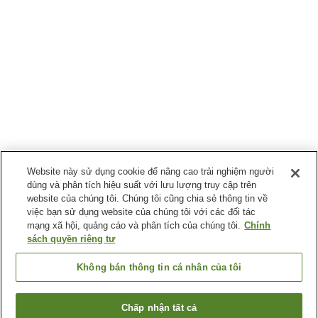
Website này sử dụng cookie để nâng cao trải nghiệm người
dùng và phân tích hiệu suất với lưu lượng truy cập trên
website của chúng tôi. Chúng tôi cũng chia sẻ thông tin về
việc bạn sử dụng website của chúng tôi với các đối tác
mạng xã hội, quảng cáo và phân tích của chúng tôi.
Chính
sách quyền riêng tư
Không bán thông tin cá nhân của tôi
Chấp nhận tất cả
Quay lại trang trước