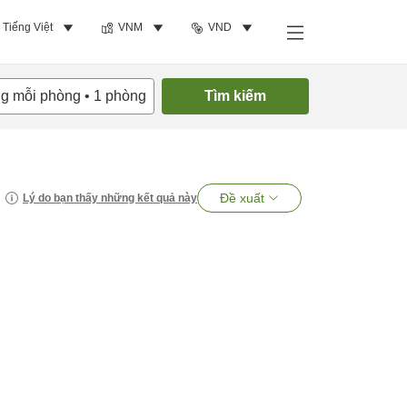
Tiếng Việt
VNM
VND
ng mỗi phòng
•
1
phòng
Tìm kiếm
Đề xuất
Lý do bạn thấy những kết quả này