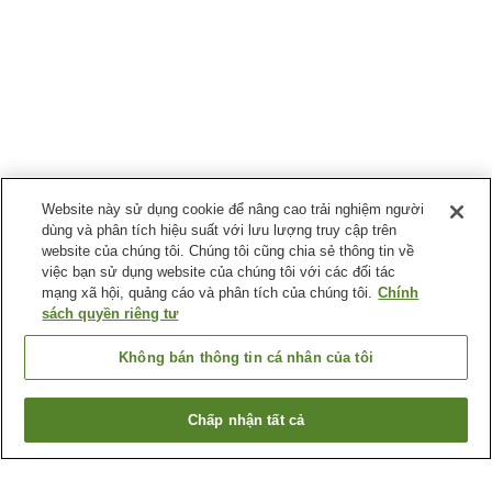
Website này sử dụng cookie để nâng cao trải nghiệm người
dùng và phân tích hiệu suất với lưu lượng truy cập trên
website của chúng tôi. Chúng tôi cũng chia sẻ thông tin về
việc bạn sử dụng website của chúng tôi với các đối tác
mạng xã hội, quảng cáo và phân tích của chúng tôi.
Chính
sách quyền riêng tư
Không bán thông tin cá nhân của tôi
Chấp nhận tất cả
Quay lại trang trước