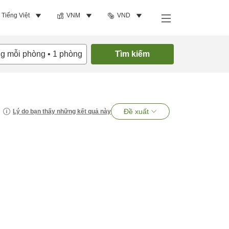
Tiếng Việt
VNM
VND
ng mỗi phòng
•
1
phòng
Tìm kiếm
Đề xuất
Lý do bạn thấy những kết quả này