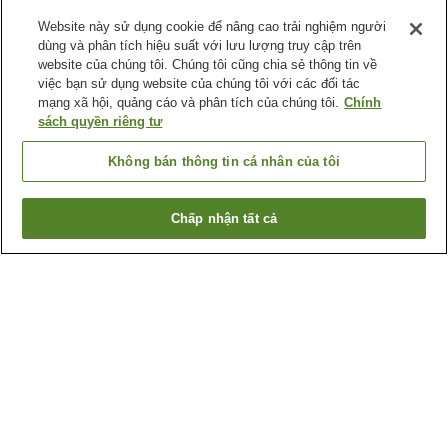
Website này sử dụng cookie để nâng cao trải nghiệm người
dùng và phân tích hiệu suất với lưu lượng truy cập trên
website của chúng tôi. Chúng tôi cũng chia sẻ thông tin về
việc bạn sử dụng website của chúng tôi với các đối tác
mạng xã hội, quảng cáo và phân tích của chúng tôi.
Chính
sách quyền riêng tư
Không bán thông tin cá nhân của tôi
Chấp nhận tất cả
Quay lại trang trước