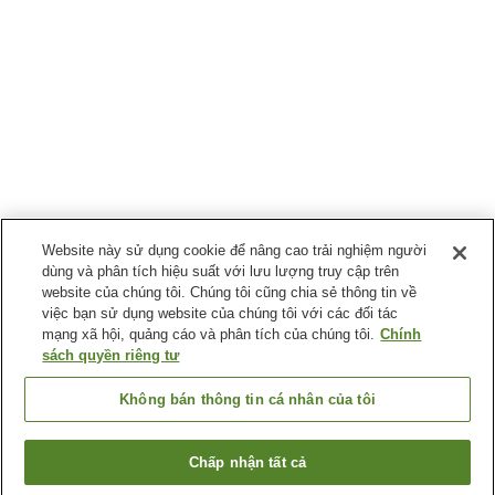
Website này sử dụng cookie để nâng cao trải nghiệm người
dùng và phân tích hiệu suất với lưu lượng truy cập trên
website của chúng tôi. Chúng tôi cũng chia sẻ thông tin về
việc bạn sử dụng website của chúng tôi với các đối tác
mạng xã hội, quảng cáo và phân tích của chúng tôi.
Chính
sách quyền riêng tư
Không bán thông tin cá nhân của tôi
Chấp nhận tất cả
Quay lại trang trước