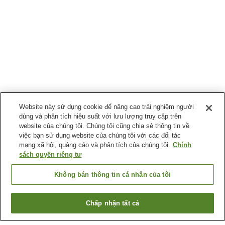
Website này sử dụng cookie để nâng cao trải nghiệm người
dùng và phân tích hiệu suất với lưu lượng truy cập trên
website của chúng tôi. Chúng tôi cũng chia sẻ thông tin về
việc bạn sử dụng website của chúng tôi với các đối tác
mạng xã hội, quảng cáo và phân tích của chúng tôi.
Chính
sách quyền riêng tư
Không bán thông tin cá nhân của tôi
Chấp nhận tất cả
Quay lại trang trước