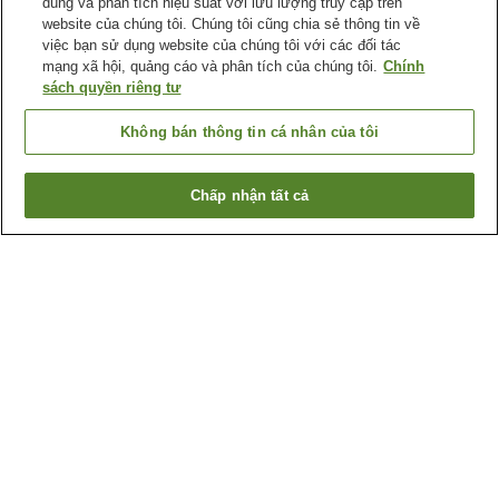
dùng và phân tích hiệu suất với lưu lượng truy cập trên
website của chúng tôi. Chúng tôi cũng chia sẻ thông tin về
việc bạn sử dụng website của chúng tôi với các đối tác
mạng xã hội, quảng cáo và phân tích của chúng tôi.
Chính
sách quyền riêng tư
Không bán thông tin cá nhân của tôi
Chấp nhận tất cả
Quay lại trang trước
13
cơ sở lưu trú
Lý do bạn thấy những kết quả này