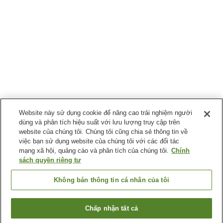
Website này sử dụng cookie để nâng cao trải nghiệm người
dùng và phân tích hiệu suất với lưu lượng truy cập trên
website của chúng tôi. Chúng tôi cũng chia sẻ thông tin về
việc bạn sử dụng website của chúng tôi với các đối tác
mạng xã hội, quảng cáo và phân tích của chúng tôi.
Chính
sách quyền riêng tư
Không bán thông tin cá nhân của tôi
Chấp nhận tất cả
Quay lại trang trước