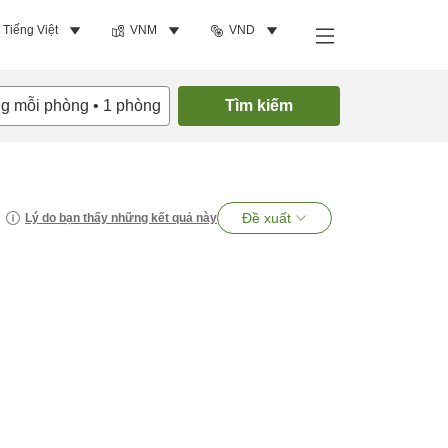
Tiếng Việt
VNM
VND
ng mỗi phòng
•
1
phòng
Tìm kiếm
Đề xuất
Lý do bạn thấy những kết quả này