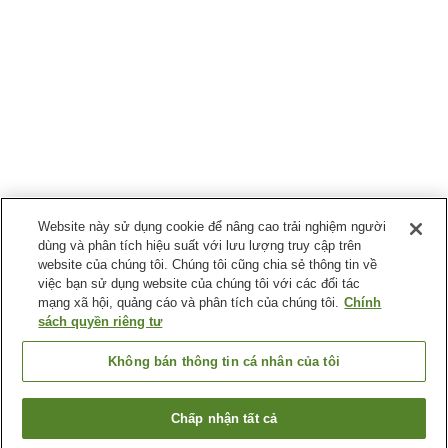
Website này sử dụng cookie để nâng cao trải nghiệm người
dùng và phân tích hiệu suất với lưu lượng truy cập trên
website của chúng tôi. Chúng tôi cũng chia sẻ thông tin về
việc bạn sử dụng website của chúng tôi với các đối tác
mạng xã hội, quảng cáo và phân tích của chúng tôi.
Chính
sách quyền riêng tư
Không bán thông tin cá nhân của tôi
Chấp nhận tất cả
Quay lại trang trước