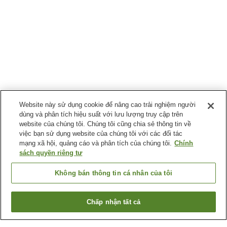
Website này sử dụng cookie để nâng cao trải nghiệm người
dùng và phân tích hiệu suất với lưu lượng truy cập trên
website của chúng tôi. Chúng tôi cũng chia sẻ thông tin về
việc bạn sử dụng website của chúng tôi với các đối tác
mạng xã hội, quảng cáo và phân tích của chúng tôi.
Chính
sách quyền riêng tư
Không bán thông tin cá nhân của tôi
Chấp nhận tất cả
Quay lại trang trước