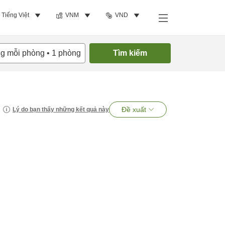
Tiếng Việt
VNM
VND
ng mỗi phòng
•
1
phòng
Tìm kiếm
Đề xuất
Lý do bạn thấy những kết quả này