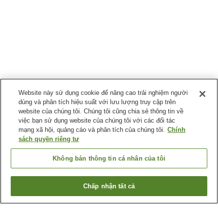
Website này sử dụng cookie để nâng cao trải nghiệm người
dùng và phân tích hiệu suất với lưu lượng truy cập trên
website của chúng tôi. Chúng tôi cũng chia sẻ thông tin về
việc bạn sử dụng website của chúng tôi với các đối tác
mạng xã hội, quảng cáo và phân tích của chúng tôi.
Chính
sách quyền riêng tư
Không bán thông tin cá nhân của tôi
Chấp nhận tất cả
Quay lại trang trước