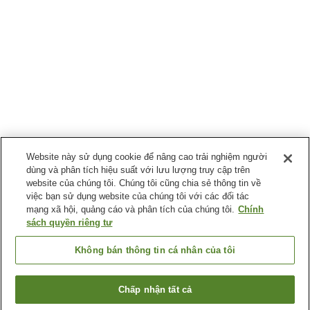
Website này sử dụng cookie để nâng cao trải nghiệm người
dùng và phân tích hiệu suất với lưu lượng truy cập trên
website của chúng tôi. Chúng tôi cũng chia sẻ thông tin về
việc bạn sử dụng website của chúng tôi với các đối tác
mạng xã hội, quảng cáo và phân tích của chúng tôi.
Chính
sách quyền riêng tư
Không bán thông tin cá nhân của tôi
Chấp nhận tất cả
Quay lại trang trước