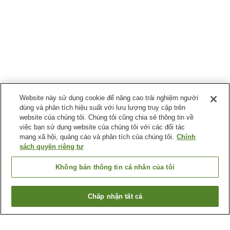
Website này sử dụng cookie để nâng cao trải nghiệm người
dùng và phân tích hiệu suất với lưu lượng truy cập trên
website của chúng tôi. Chúng tôi cũng chia sẻ thông tin về
việc bạn sử dụng website của chúng tôi với các đối tác
mạng xã hội, quảng cáo và phân tích của chúng tôi.
Chính
sách quyền riêng tư
Không bán thông tin cá nhân của tôi
Chấp nhận tất cả
Quay lại trang trước