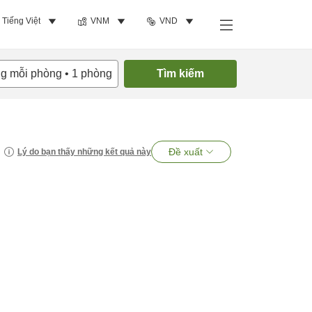
Tiếng Việt
VNM
VND
ng mỗi phòng
•
1
phòng
Tìm kiếm
Đề xuất
Lý do bạn thấy những kết quả này