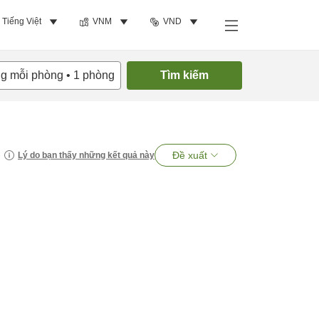
Tiếng Việt
VNM
VND
ng mỗi phòng
•
1
phòng
Tìm kiếm
Đề xuất
Lý do bạn thấy những kết quả này