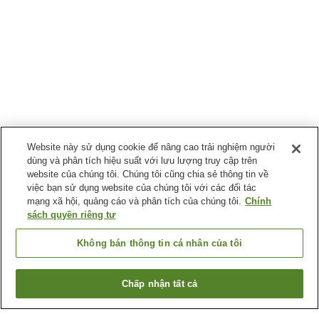
Website này sử dụng cookie để nâng cao trải nghiệm người
dùng và phân tích hiệu suất với lưu lượng truy cập trên
website của chúng tôi. Chúng tôi cũng chia sẻ thông tin về
việc bạn sử dụng website của chúng tôi với các đối tác
mạng xã hội, quảng cáo và phân tích của chúng tôi.
Chính
sách quyền riêng tư
Không bán thông tin cá nhân của tôi
Chấp nhận tất cả
Quay lại trang trước