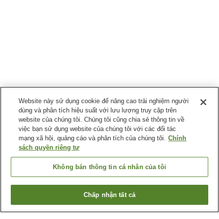
Website này sử dụng cookie để nâng cao trải nghiệm người
dùng và phân tích hiệu suất với lưu lượng truy cập trên
website của chúng tôi. Chúng tôi cũng chia sẻ thông tin về
việc bạn sử dụng website của chúng tôi với các đối tác
mạng xã hội, quảng cáo và phân tích của chúng tôi.
Chính
sách quyền riêng tư
Không bán thông tin cá nhân của tôi
Chấp nhận tất cả
Quay lại trang trước