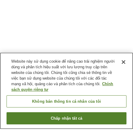
Website này sử dụng cookie để nâng cao trải nghiệm người
dùng và phân tích hiệu suất với lưu lượng truy cập trên
website của chúng tôi. Chúng tôi cũng chia sẻ thông tin về
việc bạn sử dụng website của chúng tôi với các đối tác
mạng xã hội, quảng cáo và phân tích của chúng tôi.
Chính
sách quyền riêng tư
Không bán thông tin cá nhân của tôi
Chấp nhận tất cả
Quay lại trang trước