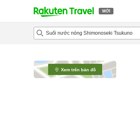
MỚI
t
o
p
P
a
g
e
Xem trên bản đồ
_
s
e
a
r
c
h