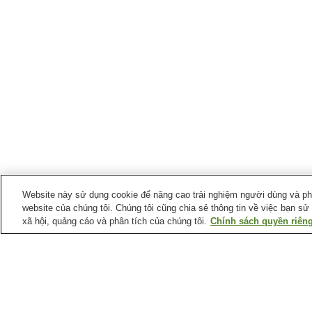
Website này sử dụng cookie để nâng cao trải nghiệm người dùng và phân
website của chúng tôi. Chúng tôi cũng chia sẻ thông tin về việc bạn sử
xã hội, quảng cáo và phân tích của chúng tôi.
Chính sách quyền riêng
Suối nước nóng tại
Tỉnh Yamaguchi
Suối nước nóng Ejio
Suối nước nóng Hagi
Suối nước nóng
Suối nước nóng Kikuga
Kawatana