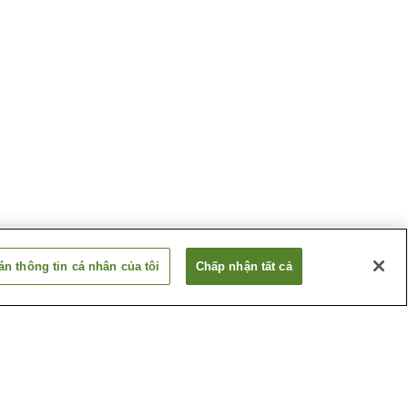
n thông tin cá nhân của tôi
Chấp nhận tất cả
Suối nước nóng
o
Katazoegahama
 Nagato
Suối nước nóng
Shimonoseki