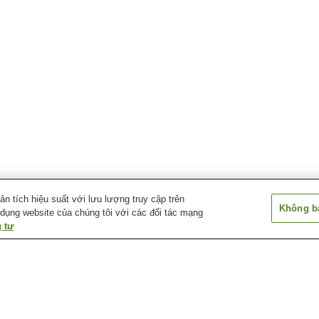
 tích hiệu suất với lưu lượng truy cập trên
Không bá
 dụng website của chúng tôi với các đối tác mạng
 tư
Suối nước nóng Hikari
Suối nước nóng
Suối nước nóng
Murozumi
Ichinomata
Kasadoshima Oj
wa
Suối nước nóng Kintaikyo
Suối nước nóng Mioka
Suối nước nóng
Yumoto