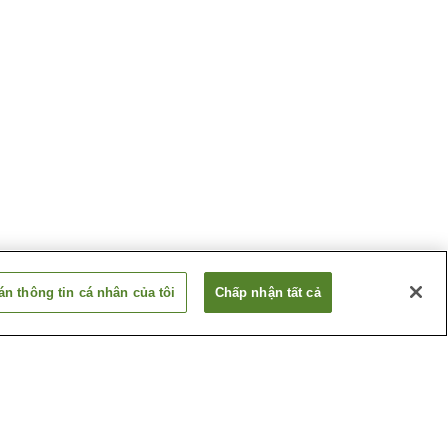
n thông tin cá nhân của tôi
Chấp nhận tất cả
Suối nước nóng
o
Katazoegahama
 Nagato
Suối nước nóng
Shimonoseki