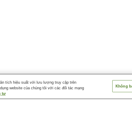
 tích hiệu suất với lưu lượng truy cập trên
Không bá
 dụng website của chúng tôi với các đối tác mạng
 tư
Suối nước nóng Hikari
Suối nước nóng
Suối nước nóng
Murozumi
Ichinomata
Kasadoshima Oj
wa
Suối nước nóng Kintaikyo
Suối nước nóng Mioka
Suối nước nóng
Yumoto