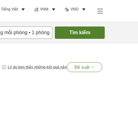
Tiếng Việt
VNM
VND
ng mỗi phòng
•
1
phòng
Tìm kiếm
Đề xuất
Lý do bạn thấy những kết quả này