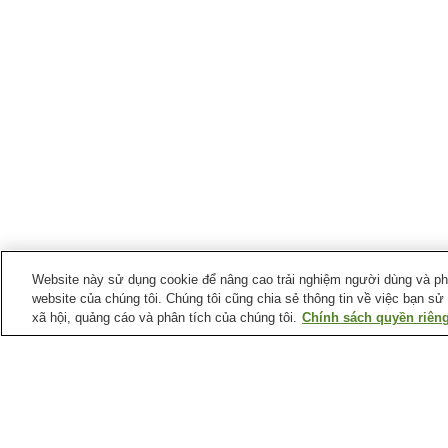
Website này sử dụng cookie để nâng cao trải nghiệm người dùng và phân
website của chúng tôi. Chúng tôi cũng chia sẻ thông tin về việc bạn sử
xã hội, quảng cáo và phân tích của chúng tôi.
Chính sách quyền riêng
Suối nước nóng tại
Tỉnh Yamaguchi
Suối nước nóng Ejio
Suối nước nóng Hagi
Suối nước nóng
Suối nước nóng Kikuga
Kawatana