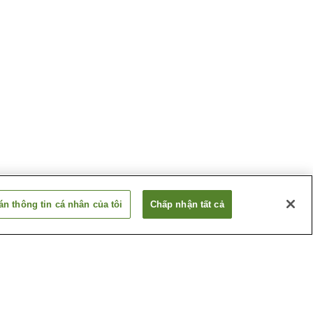
n thông tin cá nhân của tôi
Chấp nhận tất cả
Suối nước nóng
o
Katazoegahama
 Nagato
Suối nước nóng
Shimonoseki