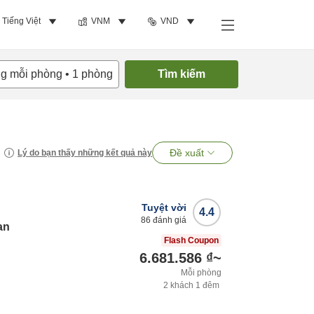
Tiếng Việt
VNM
VND
ng mỗi phòng
•
1
phòng
Tìm kiếm
Đề xuất
Lý do bạn thấy những kết quả này
Tuyệt vời
4.4
86
đánh giá
an
Flash Coupon
6.681.586 ₫
~
Mỗi phòng
2
khách
1
đêm