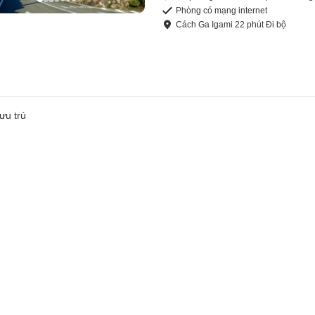
Phòng có mạng internet
Cách
Ga Igami
22
phút
Đi bộ
ưu trú