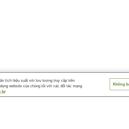
 tích hiệu suất với lưu lượng truy cập trên
Không bá
 dụng website của chúng tôi với các đối tác mạng
 tư
Suối nước nóng Hikari
Suối nước nóng
Suối nước nóng
Murozumi
Ichinomata
Kasadoshima Oj
wa
Suối nước nóng Kintaikyo
Suối nước nóng Mioka
Suối nước nóng
Yumoto