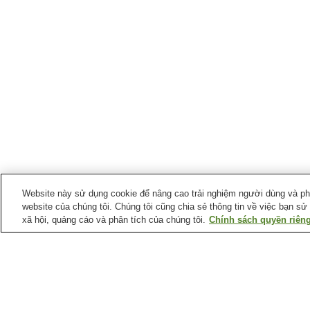
Website này sử dụng cookie để nâng cao trải nghiệm người dùng và phân
website của chúng tôi. Chúng tôi cũng chia sẻ thông tin về việc bạn sử
xã hội, quảng cáo và phân tích của chúng tôi.
Chính sách quyền riêng
Suối nước nóng tại
Tỉnh Yamaguchi
Suối nước nóng Ejio
Suối nước nóng Hagi
Suối nước nóng
Suối nước nóng Kikuga
Kawatana