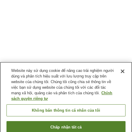
Website này sử dụng cookie để nâng cao trải nghiệm người
dùng và phân tích hiệu suất với lưu lượng truy cập trên
website của chúng tôi. Chúng tôi cũng chia sẻ thông tin về
việc bạn sử dụng website của chúng tôi với các đối tác
mạng xã hội, quảng cáo và phân tích của chúng tôi.
Chính
sách quyền riêng tư
Không bán thông tin cá nhân của tôi
Chấp nhận tất cả
Quay lại trang trước