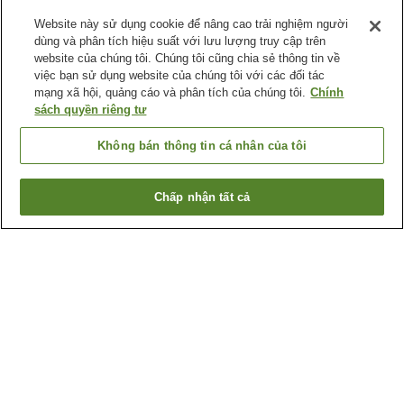
Website này sử dụng cookie để nâng cao trải nghiệm người
dùng và phân tích hiệu suất với lưu lượng truy cập trên
website của chúng tôi. Chúng tôi cũng chia sẻ thông tin về
việc bạn sử dụng website của chúng tôi với các đối tác
mạng xã hội, quảng cáo và phân tích của chúng tôi.
Chính
sách quyền riêng tư
Không bán thông tin cá nhân của tôi
Chấp nhận tất cả
Quay lại trang trước