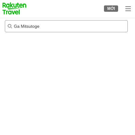
to
MỚI
top
page
Ga Mitsutoge
23/08/2026
-
24/08/2026
2
khách trong mỗi phòng
•
1
phòng