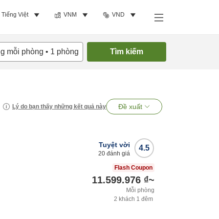
Tiếng Việt
VNM
VND
ng mỗi phòng
•
1
phòng
Tìm kiếm
Đề xuất
Lý do bạn thấy những kết quả này
Tuyệt vời
4.5
20
đánh giá
Flash Coupon
11.599.976 ₫
~
Mỗi phòng
2
khách
1
đêm