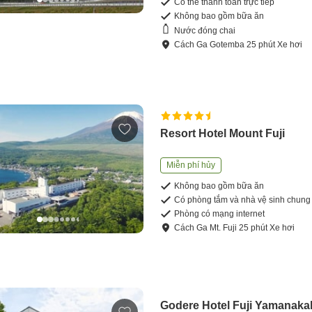
Có thể thanh toán trực tiếp
Không bao gồm bữa ăn
Nước đóng chai
Cách
Ga Gotemba
25
phút
Xe hơi
Resort Hotel Mount Fuji
Miễn phí hủy
Không bao gồm bữa ăn
Có phòng tắm và nhà vệ sinh chung
Phòng có mạng internet
Cách
Ga Mt. Fuji
25
phút
Xe hơi
Godere Hotel Fuji Yamanaka