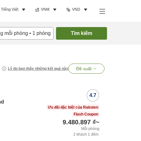
Tiếng Việt
VNM
VND
ng mỗi phòng
•
1
phòng
Tìm kiếm
Đề xuất
Lý do bạn thấy những kết quả này
4.7
nd
Ưu đãi đặc biệt của Rakuten
Flash Coupon
9.480.897 ₫
~
Mỗi phòng
2
khách
1
đêm