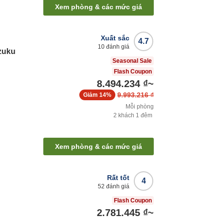
Xem phòng & các mức giá
Xuất sắc
4.7
10
đánh giá
zuku
Seasonal Sale
Flash Coupon
8.494.234 ₫
~
9.993.216 ₫
Giảm
14%
Mỗi phòng
2
khách
1
đêm
Xem phòng & các mức giá
Rất tốt
4
52
đánh giá
Flash Coupon
2.781.445 ₫
~