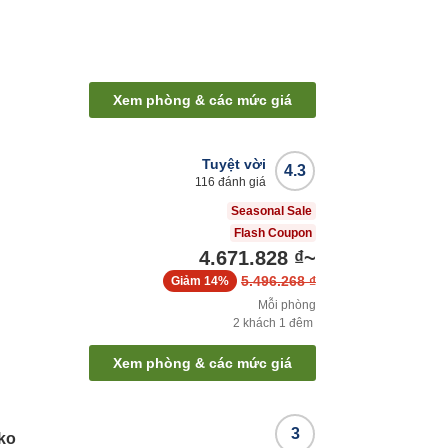
Xem phòng & các mức giá
Tuyệt vời
4.3
116
đánh giá
Seasonal Sale
Flash Coupon
4.671.828 ₫
~
5.496.268 ₫
Giảm
14%
Mỗi phòng
2
khách
1
đêm
Xem phòng & các mức giá
3
ko