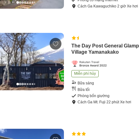
Phòng có mạng internet
Cách
Ga Kawaguchiko
2
giờ
Xe hơi
The Day Post General Glamp
Village Yamanakako
Miễn phí hủy
Bữa sáng
Bữa tối
Phòng bốn giường
Cách
Ga Mt. Fuji
22
phút
Xe hơi