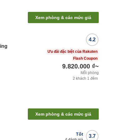
Xem phòng & các mức giá
4.2
ing
Ưu đãi đặc biệt của Rakuten
Flash Coupon
9.820.000 ₫
~
Mỗi phòng
2
khách
1
đêm
Xem phòng & các mức giá
Tốt
3.7
4
đánh giá