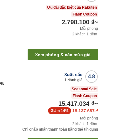
Ưu đãi đặc biệt của Rakuten
Flash Coupon
2.798.100 ₫
~
Mỗi phòng
2
khách
1
đêm
Xem phòng & các mức giá
Xuất sắc
4.8
1
đánh giá
pa
Seasonal Sale
Flash Coupon
15.417.034 ₫
~
18.137.687 ₫
Giảm
14%
Mỗi phòng
2
khách
1
đêm
Chỉ chấp nhận thanh toán bằng thẻ tín dụng