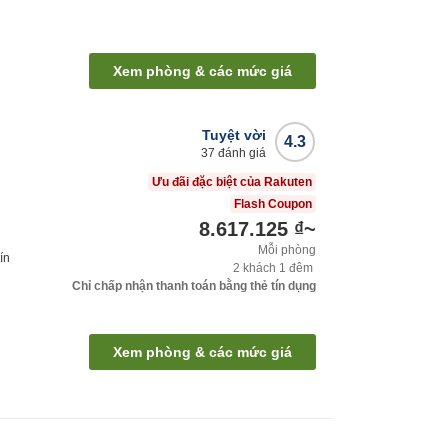
Xem phòng & các mức giá
Tuyệt vời
4.3
37
đánh giá
Ưu đãi đặc biệt của Rakuten
Flash Coupon
8.617.125 ₫
~
Mỗi phòng
ín
2
khách
1
đêm
Chỉ chấp nhận thanh toán bằng thẻ tín dụng
Xem phòng & các mức giá