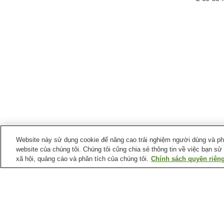
Website này sử dụng cookie để nâng cao trải nghiệm người dùng và phân
website của chúng tôi. Chúng tôi cũng chia sẻ thông tin về việc bạn sử
xã hội, quảng cáo và phân tích của chúng tôi.
Chính sách quyền riêng
Suối nước nóng tại
Tỉnh Yamanashi
Làng suối nước nóng
Suối nước nóng Akaishi
Mitomi
Suối nước nóng Fujiyama
Suối nước nóng
Funayama