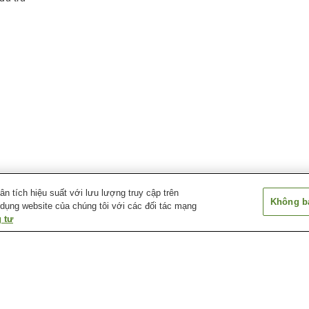
 tích hiệu suất với lưu lượng truy cập trên
Không bá
 dụng website của chúng tôi với các đối tác mạng
 tư
Suối nước nóng Akebi
Suối nước nóng
Suối nước nóng 
Aokigahara Jukai
Suối nước nóng Hatta
Suối nước nóng Isawa
Suối nước nóng 