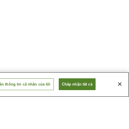
n thông tin cá nhân của tôi
Chấp nhận tất cả
Ashiyasu
Suối nước nóng Enzan
Iwashita
Suối nước nóng Kai
Oizumi