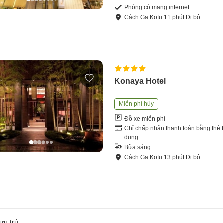
Phòng có mạng internet
Cách
Ga Kofu
11
phút
Đi bộ
Konaya Hotel
Miễn phí hủy
Đỗ xe miễn phí
Chỉ chấp nhận thanh toán bằng thẻ t
dụng
Bữa sáng
Cách
Ga Kofu
13
phút
Đi bộ
ưu trú