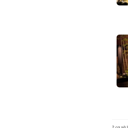
2
cơ sở l