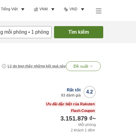
Tiếng Việt
VNM
VND
ng mỗi phòng
•
1
phòng
Tìm kiếm
Đề xuất
Lý do bạn thấy những kết quả này
Rất tốt
4.2
93
đánh giá
Ưu đãi đặc biệt của Rakuten
Flash Coupon
3.151.879 ₫
~
Mỗi phòng
2
khách
1
đêm