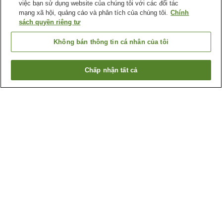
việc bạn sử dụng website của chúng tôi với các đối tác
mạng xã hội, quảng cáo và phân tích của chúng tôi.
Chính
sách quyền riêng tư
Không bán thông tin cá nhân của tôi
Chấp nhận tất cả
Quay lại trang trước
4
cơ sở lưu trú
Lý do bạn thấy những kết quả này