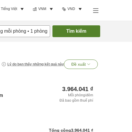
Tiếng Việt
VNM
VND
ng mỗi phòng
•
1
phòng
Tìm kiếm
Đề xuất
Lý do bạn thấy những kết quả này
3.964.041 ₫
am
Mỗi phòng/đêm
Đã bao gồm thuế phí
Tổng cộng
3.964.041 ₫