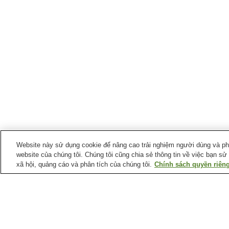
Website này sử dụng cookie để nâng cao trải nghiệm người dùng và phân
website của chúng tôi. Chúng tôi cũng chia sẻ thông tin về việc bạn sử
xã hội, quảng cáo và phân tích của chúng tôi.
Chính sách quyền riêng
Điểm ưa thích tại
Thành phố Gunsan
Bảo tàng Lịch sử Hiện đại
Chùa Dongguksa
Gunsan
Jeong Gallery
Kimmisulsa