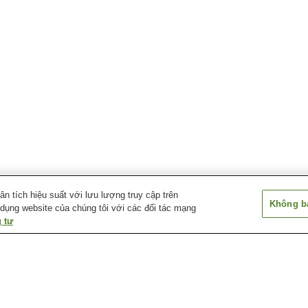
 tích hiệu suất với lưu lượng truy cập trên
Không bá
 dụng website của chúng tôi với các đối tác mạng
 tư
Câu lạc bộ Đồng quê
Công viên Chủ đề Biển
Công viên Hồ E
Gunsan
Jinpo
Koreana Bowling Center
Saimdang Hwajangpum
Đê biển Saema
Gunsan Branch