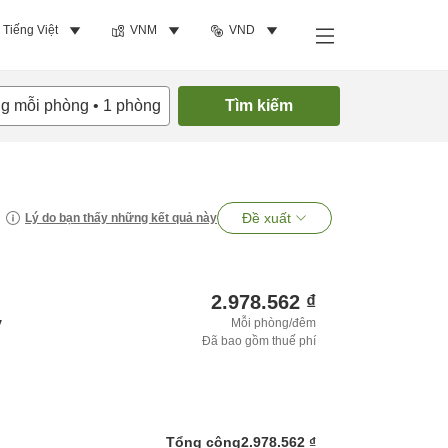
Tiếng Việt
VNM
VND
ng mỗi phòng
•
1
phòng
Tìm kiếm
Đề xuất
Lý do bạn thấy những kết quả này
2.978.562 ₫
y
Mỗi phòng/đêm
Đã bao gồm thuế phí
Tổng cộng
2.978.562 ₫