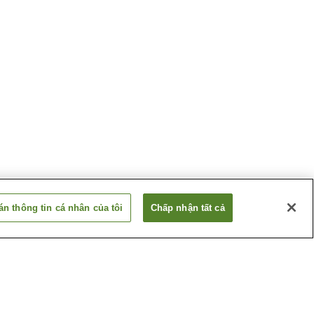
n thông tin cá nhân của tôi
Chấp nhận tất cả
unpa
Công viên Wolmyeong
ngeum