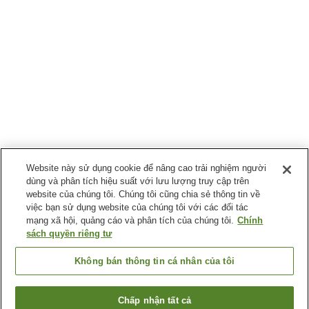
Website này sử dụng cookie để nâng cao trải nghiệm người
dùng và phân tích hiệu suất với lưu lượng truy cập trên
website của chúng tôi. Chúng tôi cũng chia sẻ thông tin về
việc bạn sử dụng website của chúng tôi với các đối tác
mạng xã hội, quảng cáo và phân tích của chúng tôi.
Chính
sách quyền riêng tư
Không bán thông tin cá nhân của tôi
Chấp nhận tất cả
Quay lại trang trước