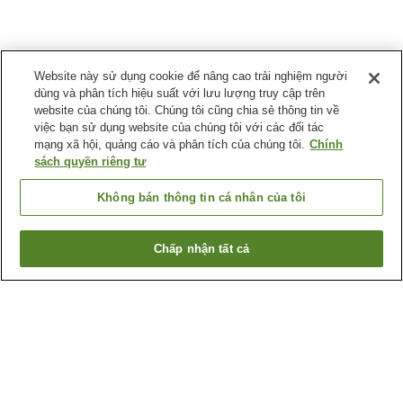
Website này sử dụng cookie để nâng cao trải nghiệm người
dùng và phân tích hiệu suất với lưu lượng truy cập trên
website của chúng tôi. Chúng tôi cũng chia sẻ thông tin về
việc bạn sử dụng website của chúng tôi với các đối tác
mạng xã hội, quảng cáo và phân tích của chúng tôi.
Chính
sách quyền riêng tư
Không bán thông tin cá nhân của tôi
Chấp nhận tất cả
Quay lại trang trước