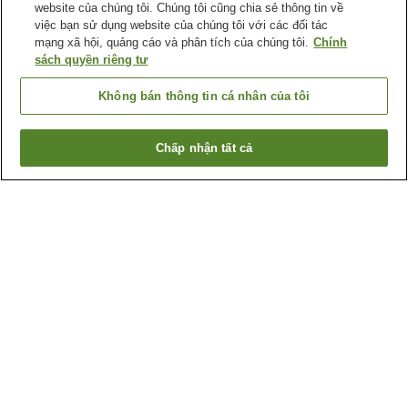
website của chúng tôi. Chúng tôi cũng chia sẻ thông tin về
việc bạn sử dụng website của chúng tôi với các đối tác
mạng xã hội, quảng cáo và phân tích của chúng tôi.
Chính
sách quyền riêng tư
Không bán thông tin cá nhân của tôi
Chấp nhận tất cả
Quay lại trang trước
Lý do bạn thấy những kết quả này