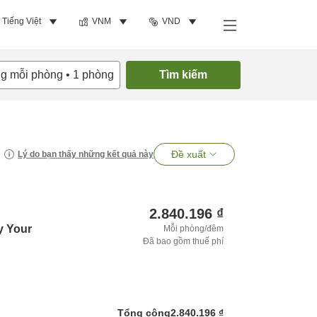
Tiếng Việt
VNM
VND
ng mỗi phòng
•
1
phòng
Tìm kiếm
Đề xuất
Lý do bạn thấy những kết quả này
2.840.196 ₫
y Your
Mỗi phòng/đêm
Đã bao gồm thuế phí
Tổng cộng
2.840.196 ₫