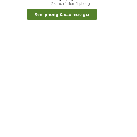
2
khách
1
đêm
1
phòng
Xem phòng & các mức giá